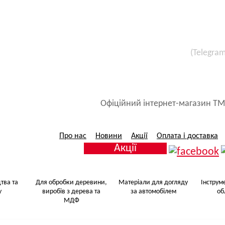
(Telegra
Все для малярських 
Матеріали для догляду за авт
Офіційний інтернет-магазин ТМ
Про нас
Новини
Акції
Оплата і доставка
Акції
тва та
Для обробки деревини,
Матеріали для догляду
Інструм
у
виробів з дерева та
за автомобілем
об
МДФ