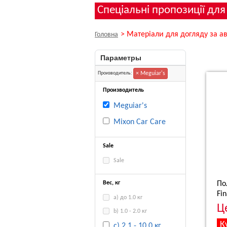
Спеціальні пропозиції для
>
Матеріали для догляду за а
Головна
Параметры
× Meguiar's
Производитель:
Производитель
Meguiar's
Mixon Car Care
Sale
Sale
Вес, кг
По
Fin
a) до 1.0 кг
Ц
b) 1.0 - 2.0 кг
c) 2.1 - 10.0 кг