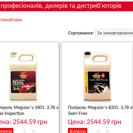
 професіоналів, дилерів та дистриб'юторів
втомобілем
Сортування:
ліроль Meguiar's-3401. 3,78 л
Поліроль Meguiar's-8201. 3,78 л
al Inspection
Swirl Free
ена: 2544.59 грн
Цена: 2544.59 грн
0
0
0
0