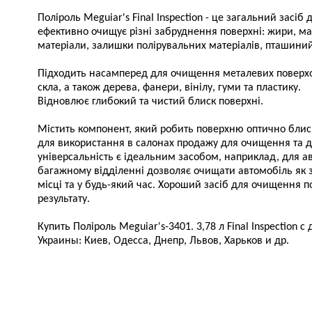
Поліроль Meguiar's Final Inspection - це загальний засі
ефективно очищує різні забруднення поверхні: жири, мас
матеріали, залишки полірувальних матеріалів, пташиний п
Підходить насамперед для очищення металевих поверхон
скла, а також дерева, фанери, вінілу, гуми та пластику.
Відновлює глибокий та чистий блиск поверхні.
Містить компонент, який робить поверхню оптично бли
для використання в салонах продажу для очищення та д
універсальність є ідеальним засобом, наприклад, для ав
багажному відділенні дозволяє очищати автомобіль як зс
місці та у будь-який час. Хороший засіб для очищення по
результату.
Купить Поліроль Meguiar's-3401. 3,78 л Final Inspection 
Украины: Киев, Одесса, Днепр, Львов, Харьков и др.