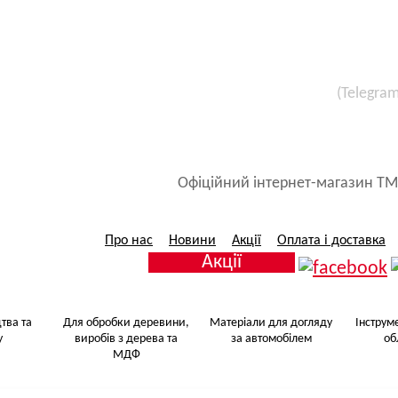
(Telegra
Все для малярських 
Матеріали для догляду за авт
Офіційний інтернет-магазин ТМ
Про нас
Новини
Акції
Оплата і доставка
Акції
тва та
Для обробки деревини,
Матеріали для догляду
Інструм
у
виробів з дерева та
за автомобілем
об
МДФ