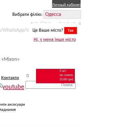
Личный кабинет
Вибрати філію:
вул. Єлисаветинська, 4
m/WhatsApp/Viber) +38 (067) 623 11 15
Це Ваше місто?
Так
робіт
zakaz.odessa@mixon.ua
Ні, у меня інше місто
омобілем
 «Mixon»
0 шт.
на сумму
0
Контакти
(0.00 грн)
енти аксесуари
ладнання