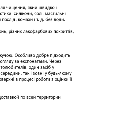
б для чищення, який швидко і
тики, силікони, солі, мастильні
ослід, комахи і т. д. без води.
ь, різних лакофарбових покриттів,
скучою. Особливо добре підходить
огляду за експонатами. Через
толюбителів: один засіб у
ередини, так і зовні у будь-якому
верхні в процесі роботи з оцінки її
с доставкой по всей территории