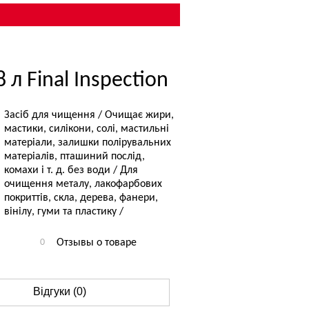
 л Final Inspection
Засіб для чищення / Очищає жири,
мастики, силікони, солі, мастильні
матеріали, залишки полірувальних
матеріалів, пташиний послід,
комахи і т. д. без води / Для
очищення металу, лакофарбових
покриттів, скла, дерева, фанери,
вінілу, гуми та пластику /
0
Отзывы о товаре
Відгуки (0)