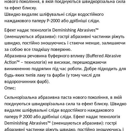
нового покоління, в якій поєднуються швидкорізальна сила
та ефект блиску.
Швидко видаляє шліфувальні сліди водостійкого
наждакового паперу Р-2000 або дрібніші сліди.
Ефект надає технологія Deminishing Abrasives™
(зменшуються абразиви): гострі абразивні частинки ріжуть
швидко, постійно зношуючись і стаючи менше, залишаючи
за собою все гладкішу поверхню.
Абразивна речовина буферного впливу (Buffered Abrasive
Action™ – технологія) не висихає, перешкоджаючи
виникненню подряпин під час роботи. Добре підходить для
будь-яких типів лаку та фарби (у тому числі для
водорозчинних фарб).
Опис:
Сильнорізальна абразивна паста нового покоління, в якій
поєднуються швидкорізальна сила та ефект блиску. Швидко
видаляє шліфувальні сліди водостійкого наждакового
паперу Р 2000 або дрібніші сліди. Ефект надає технологія
Deminishing Abrasives™ (зменшуються абразиви): гострі
абразивні частинки ріжуть швидко, постійно зношуючись і