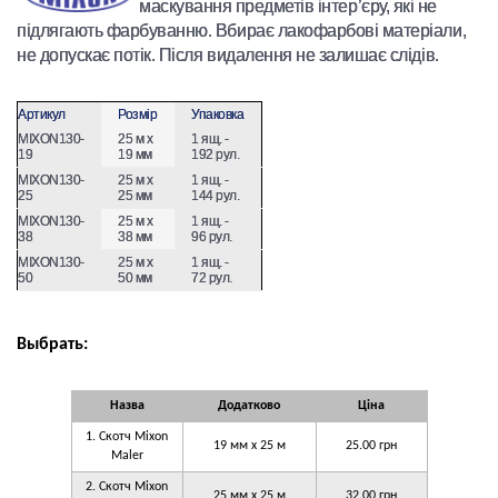
маскування предметів інтер’єру, які не
підлягають фарбуванню. Вбирає лакофарбові матеріали,
не допускає потік. Після видалення не залишає слідів.
Артикул
Розмір
Упаковка
MIXON130-
25 м х
1 ящ. -
19
19 мм
192 рул.
MIXON130-
25 м х
1 ящ. -
25
25 мм
144 рул.
MIXON130-
25 м х
1 ящ. -
38
38 мм
96 рул.
MIXON130-
25 м х
1 ящ. -
50
50 мм
72 рул.
Выбрать:
Назва
Додатково
Ціна
1. Скотч Mixon
19 мм x 25 м
25.00 грн
Maler
2. Скотч Mixon
25 мм x 25 м
32.00 грн