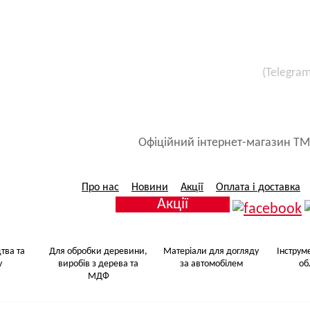
(Telegra
Все для малярських 
Матеріали для догляду за авт
Офіційний інтернет-магазин ТМ
Про нас
Новини
Акції
Оплата і доставка
Акції
тва та
Для обробки деревини,
Матеріали для догляду
Інструм
у
виробів з дерева та
за автомобілем
об
МДФ