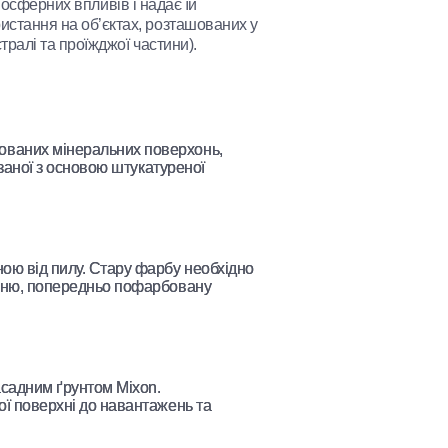
осферних впливів і надає їй
истання на об’єктах, розташованих у
стралі та проїжджої частини).
ованих мінеральних поверхонь,
язаної з основою штукатуреної
ою від пилу. Стару фарбу необхідно
рхню, попередньо пофарбовану
асадним ґрунтом Mixon.
ої поверхні до навантажень та