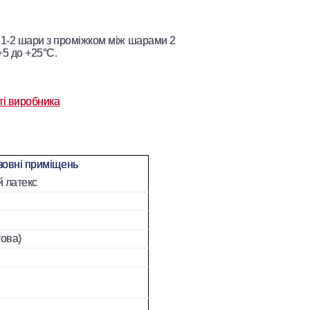
1-2 шари з проміжком між шарами 2
+5 до +25°С.
ті виробника
зовні приміщень
 латекс
това)