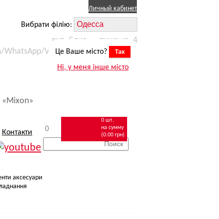
Личный кабинет
Вибрати філію:
вул. Єлисаветинська, 4
m/WhatsApp/Viber) +38 (067) 623 11 15
Це Ваше місто?
Так
робіт
zakaz.odessa@mixon.ua
Ні, у меня інше місто
омобілем
 «Mixon»
0 шт.
на сумму
0
Контакти
(0.00 грн)
енти аксесуари
ладнання