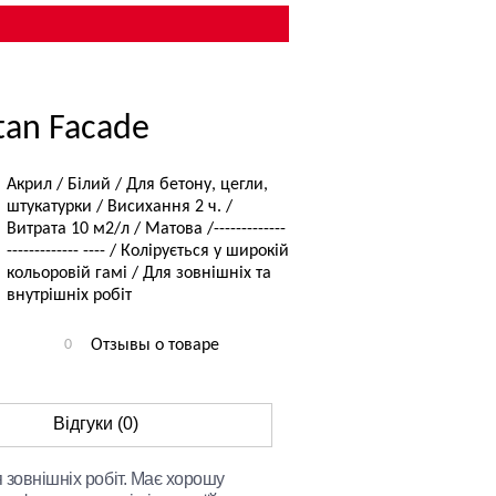
tan Facade
Акрил / Білий / Для бетону, цегли,
штукатурки / Висихання 2 ч. /
Витрата 10 м2/л / Матова /-------------
------------- ---- / Колірується у широкій
кольоровій гамі / Для зовнішніх та
внутрішніх робіт
0
Отзывы о товаре
Відгуки (0)
 зовнішніх робіт. Має хорошу