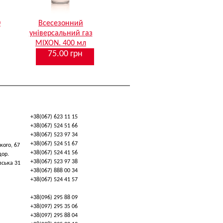
0
Всесезонний
універсальний газ
MIXON. 400 мл
75.00 грн
+38(067) 623 11 15
+38(067) 524 51 66
+38(067) 523 97 34
+38(067) 524 51 67
кого, 67
+38(067) 524 41 56
дор.
+38(067) 523 97 38
вська 31
+38(067) 888 00 34
+38(067) 524 41 57
+38(096) 295 88 09
+38(097) 295 35 06
+38(097) 295 88 04