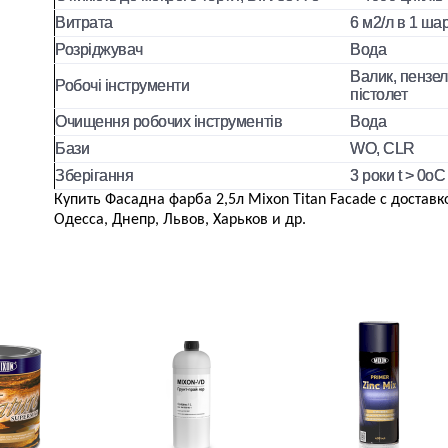
Витрата
6 м2/л в 1 ша
Розріджувач
Вода
Валик, пензе
Робочі інструменти
пістолет
Очищення робочих інструментів
Вода
Бази
WO, CLR
Зберігання
3 роки t > 0оC
Купить Фасадна фарба 2,5л Mixon Titan Facade с доставк
Одесса, Днепр, Львов, Харьков и др.