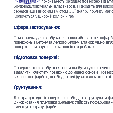
покриваність, захищає поверхню від атм
брудовідштовхувальні властивості. Підходить для викор
2
середовищі з високим вмістом СО
(напр., поблизу магі
Колірується у широкій колірній гамі.
Сфера застосування
:
Призначена для фарбування нових або раніше пофарб
поверхонь з бетону та легкого бетону, а також міцно зв’
поверхні при внутрішніх та зовнішніх роботах.
Підготовка поверхні
:
Поверхня, що фарбується, повинна бути сухою і очищен
видалити і очистити поверхню до міцної основи. Пове
глянсовою фарбою, необхідно шліфувати до матовості.
Ґрунтування
:
Для кращої адгезії поверхню необхідно заґрунтувати ф
Використання ґрунтовки збільшує стійкість пофарбован
зменшує витрату фарби.