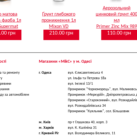
Аерозольний
о матова
Ґрунт глибокого
цинковий ґрунт 40
 фарба 1л
проникнення 1л
мл
Supermat
Mixon VD
Primer Zinc Mix 989
.00 грн
210.00 грн
110.00 грн
сті
Магазини «МikС» у м. Одесі
а та ремонту
г. Одеса
вул. Єлисаветинська 4
ту
ул. Ільфа та Петрова 18a
ревини
вул. Інглезі 13/1
днання
Промринок "Чорноморець", вул. Малиновсь
ду за автомобілем
Промринок «Меркурій», Дніпропетровська 
Промринок «Староконний», вул. Розкидайлі
вул. Розкидайлівська 34
Промринок "Куяльник", сел. Більшовик
м. Київ
пр-т Глушкова 40, корп. 3
м. Харків
вул. К. Калініна 31
г. Кривий Ріг
вул. Володимира Великого, 11