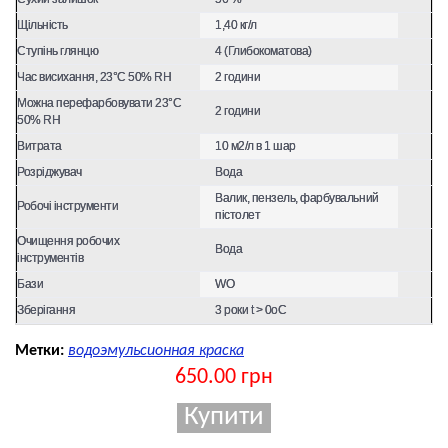
Щільність
1,40 кг/л
Ступінь глянцю
4 (Глибокоматова)
Час висихання, 23°С 50% RH
2 години
Можна перефарбовувати 23°С
2 години
50% RH
Витрата
10 м2/л в 1 шар
Розріджувач
Вода
Валик, пензель, фарбувальний
Робочі інструменти
пістолет
Очищення робочих
Вода
інструментів
Бази
WO
Зберігання
3 роки t > 0оC
Метки:
водоэмульсионная краска
650.00 грн