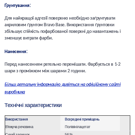
:
Ґрунтування
Для найкращої адгезії поверхню необхідно заґрунтувати
акриловим ґрунтом Bravo Base. Використання ґрунтовки
збільшує стійкість пофарбованої поверхні до навантажень і
зменшує витрати фарби.
:
Нанесення
Перед нанесенням ретельно перемішати. Фарбується в 1-2
шари з проміжком між шарами 2 години.
Більш детальну інформацію дивіться на офіційному сайті
виробника
Технічні характеристики
Використання
Всередині приміщень
В'яжуча речовина
Полівінілацетат
Сухий залишок
56 %