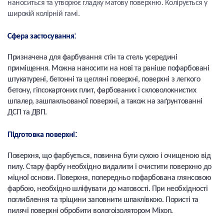
наноситься та утворює гладку матову поверхню. Колірується у
широкій колірній гамі.
:
Сфера застосування
Призначена для фарбування стін та стель усередині
приміщення. Можна наносити на нові та раніше пофарбовані
штукатурені, бетонні та цегляні поверхні, поверхні з легкого
бетону, гіпсокартоних плит, фарбованих і скловолокнистих
шпалер, зашпакльованої поверхні, а також на заґрунтованні
ДСП та ДВП.
:
Підготовка поверхні
Поверхня, що фарбується, повинна бути сухою і очищеною від
пилу. Стару фарбу необхідно видалити і очистити поверхню до
міцної основи. Поверхня, попередньо пофарбована глянсовою
фарбою, необхідно шліфувати до матовості. При необхідності
поглиблення та тріщини заповнити шпаклівкою. Пористі та
пилячі поверхні обробити вологоізолятором Mixon.