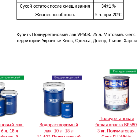
Сухой остаток после смешивания
34±1 %
Жизнеспособность
5 ч. при 20°C
Купить Полиуретановый лак VP508. 25 л. Матовый. Genc 
территории Украины: Киев, Одесса, Днепр, Львов, Харько
Полиуретановая
новый лак.
Водорастворимый
белая краска BP580
, 6 л, 18 л
лак, 10 л, 18 л
3 кг. Полуматовая.