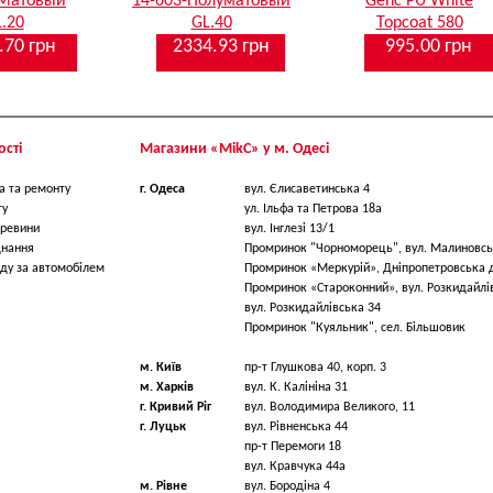
-Матовый
14-603-Полуматовый
Genc PU White
.20
GL.40
Topcoat 580
.70 грн
2334.93 грн
995.00 грн
сті
Магазини «МikС» у м. Одесі
а та ремонту
г. Одеса
вул. Єлисаветинська 4
ту
ул. Ільфа та Петрова 18a
ревини
вул. Інглезі 13/1
днання
Промринок "Чорноморець", вул. Малиновсь
ду за автомобілем
Промринок «Меркурій», Дніпропетровська 
Промринок «Староконний», вул. Розкидайлі
вул. Розкидайлівська 34
Промринок "Куяльник", сел. Більшовик
м. Київ
пр-т Глушкова 40, корп. 3
м. Харків
вул. К. Калініна 31
г. Кривий Ріг
вул. Володимира Великого, 11
г. Луцьк
вул. Рівненська 44
пр-т Перемоги 18
вул. Кравчука 44а
м. Рівне
вул. Бородіна 4