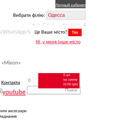
Личный кабинет
Вибрати філію:
вул. Єлисаветинська, 4
m/WhatsApp/Viber) +38 (067) 623 11 15
Це Ваше місто?
Так
робіт
zakaz.odessa@mixon.ua
Ні, у меня інше місто
омобілем
 «Mixon»
0 шт.
на сумму
0
Контакти
(0.00 грн)
енти аксесуари
ладнання