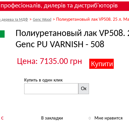
 професіоналів, дилерів та дистриб'юторів
>
>
Полиуретановый лак VP508. 25 л. Ма
з дерева та МДФ
Genc Wood
Полиуретановый лак VP508. 
Genc PU VARNISH - 508
Цена: 7135.00 грн
Купить в один клик
Ок
 с
В закладки
Мне нравится
0