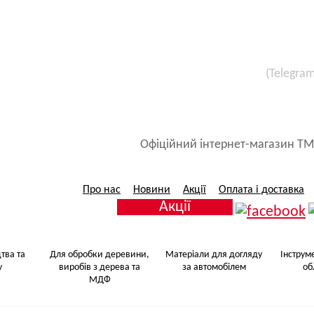
(Telegra
Все для малярських 
Матеріали для догляду за авт
Офіційний інтернет-магазин ТМ
Про нас
Новини
Акції
Оплата і доставка
Акції
тва та
Для обробки деревини,
Матеріали для догляду
Інструм
у
виробів з дерева та
за автомобілем
об
МДФ