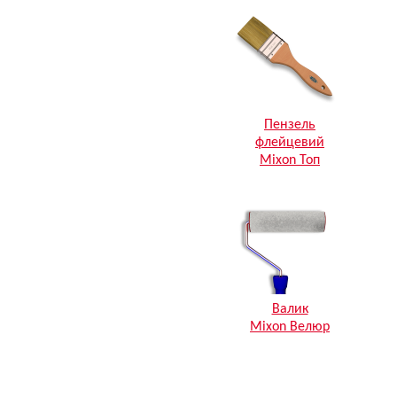
Пензель
флейцевий
Mixon Топ
Валик
Mixon Велюр