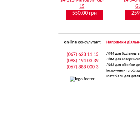
14-111-Матовый GL-
14-545
15
GL
550.00 грн
259
on-line
консультант:
Напрямки діяльно
ЛФМ для будівництв
(067) 623 11 15
ЛФМ для авторемон
(098) 194 03 39
ЛФМ для обробки де
(067) 888 000 3
Інструменти та обла
Матеріали для догля