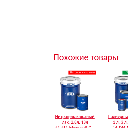
Похожие товары
Нитроцеллюлозный
Полиурета
лак. 2.8л, 18л
1 л, 3 л