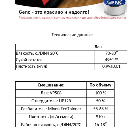
Технические данные
Лак
Вязкость, с./DIN4 20°C
70-80″
Сухой остаток
49±1 %
Плотность (кг/л)
0,99±0,01
Смешивание:
По объему
Лак: VP508
100 %
Отвердитель: HP128
50 %
Разбавитель: Mixon EcoThinner
55-65 %
Плотность (кг/л смеси)
910 г
Рабочая вязкость, с./DIN4/20°C
16-18″