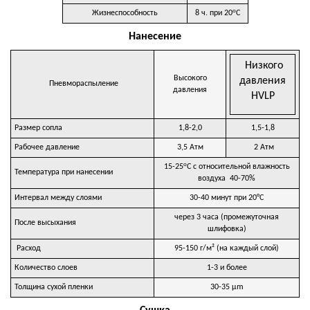
о
Жизнеспособность
8 ч. при 20
С
Нанесение
Низкого
Высокого
давления
Пневмораспыление
давления
HVLP
Размер сопла
1,8-2,0
1,5-1,8
Рабочее давление
3,5 Атм
2 Атм
о
15-25
С с относительной влажность
Температура при нанесении
воздуха 40-70%
Интервал между слоями
30-40 минут при 20°C
через 3 часа (промежуточная
После высыхания
шлифовка)
Расход
95-150 г/м² (на каждый слой)
Количество слоев
1-3 и более
Толщина сухой пленки
30-35 µm