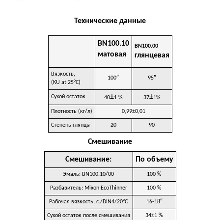
Технические данные
BN100.10
BN100.00
матовая
глянцевая
Вязкость,
100″
95"
(KU at 25°C)
±
±
Сухой остаток
40
1 %
37
1%
Плотность (кг/л)
0,99±0,01
Степень глянца
20
90
Смешивание
Смешивание:
По объему
Эмаль: BN100.10/00
100 %
Разбавитель: Mixon EcoThinner
100 %
Рабочая вязкость, с./DIN4/20°C
16-18″
Сухой остаток после смешивания
34±1 %