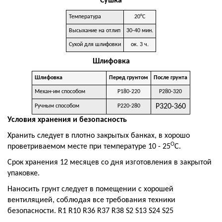
Сушка
Температура
20°C
Высыхание на отлип
30-40 мин.
Сухой для шлифовки
ок. 3 ч.
Шлифовка
Шлифовка
Перед грунтом
После грунта
Механ-им способом
Р180-220
Р280-320
Р320-360
Ручным способом
Р220-280
Условия хранения и безопасность
Хранить следует в плотно закрытых банках, в хорошо
О
проветриваемом месте при температуре 10 - 25
С.
Срок хранения 12 месяцев со дня изготовления в закрытой
упаковке.
Наносить грунт следует в помещении с хорошей
вентиляцией, соблюдая все требования техники
безопасности. R1 R10 R36 R37 R38 S2 S13 S24 S25