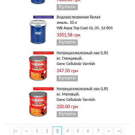
7800.00 грн
Водорастворимая белая
эмаль. 10 л
WB Aqua Top Coat GL.35. 12-605
3351.58 грн
Нитроцеллюлозный лак 0,85
кг. Глянцевый.
Genc Cellulosic Varnish
247.50 грн
Нитроцеллюлозный лак 0,85
кг. Матовый.
Genc Cellulosic Varnish
250.00 грн
|<
<
1
2
3
4
5
6
7
>
>|