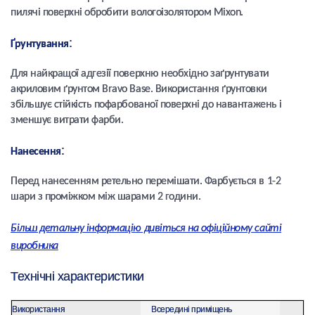
пилячі поверхні обробити вологоізолятором Mixon.
:
Ґрунтування
Для найкращої адгезії поверхню необхідно заґрунтувати
акриловим ґрунтом Bravo Base. Використання ґрунтовки
збільшує стійкість пофарбованої поверхні до навантажень і
зменшує витрати фарби.
:
Нанесення
Перед нанесенням ретельно перемішати. Фарбується в 1-2
шари з проміжком між шарами 2 години.
Більш детальну інформацію дивіться на офіційному сайті
виробника
Технічні характеристики
Використання
Всередині приміщень