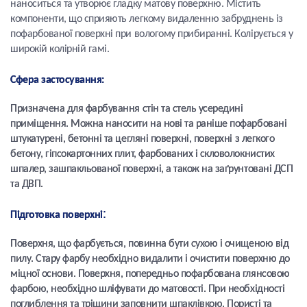
наноситься та утворює гладку матову поверхню. Містить
компоненти, що сприяють легкому видаленню забруднень із
пофарбованої поверхні при вологому прибиранні. Колірується у
широкій колірній гамі.
Сфера застосування:
Призначена для фарбування стін та стель усередині
приміщення. Можна наносити на нові та раніше пофарбовані
штукатурені, бетонні та цегляні поверхні, поверхні з легкого
бетону, гіпсокартонних плит, фарбованих і скловолокнистих
шпалер, зашпакльованої поверхні, а також на заґрунтовані ДСП
та ДВП.
:
Підготовка поверхні
Поверхня, що фарбується, повинна бути сухою і очищеною від
пилу. Стару фарбу необхідно видалити і очистити поверхню до
міцної основи. Поверхня, попередньо пофарбована глянсовою
фарбою, необхідно шліфувати до матовості. При необхідності
поглиблення та тріщини заповнити шпаклівкою. Пористі та