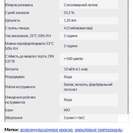
В'яжуча речовина
Сополімерний латекс
Сухий залишок
55,2 %
Щільність
1,35 кг/л
Ступінь глянцю
4 (Глибокоматова)
Час висихання, 23°С 50% RH
2 години
Можна перефарбовувати 23°С
2 години
50% RH
Стійкість до мокрого тертя, DIN
> 500 циклів
53778
Витрата
10 м2/л в 1 шар
Розріджувач
Вода
Валик, пензель, фарбувальний
Робочі інструменти
пістолет
Очищення робочих
Вода
інструментів
Бази
WO
Зберігання
3 роки t > 0оC
Метки:
водоэмульсионная краска
,
акриловые материалы