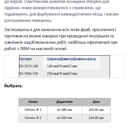
до корозії. Пластмасова рукоятка оснащена отвором для
підвіски, може використовуватися з стрижнями, що
подовжують, для фарбування важкодоступних місць і високо
розташованих поверхонь.
Застосовується для нанесення всіх типів фарб, просочення і
ґрунтовок на великі поверхні при проведенні внутрішніх та
зовнішніх оздоблювальних робіт, найбільш ефективний при
роботі з ЛФМ на масляній основі.
Артикул
Ширина/Діаметр/Довжина ворсу
85-7874-180
180 мм/78 мм/22 мм
85-7884-250
250 мм/78 мм/22 мм
Выбрать:
Назва
Додатково
Ціна
Сінтекс Ф 1
w=180 мм
103.00 грн
Сінтекс Ф 2
w=250 мм
124.00 грн