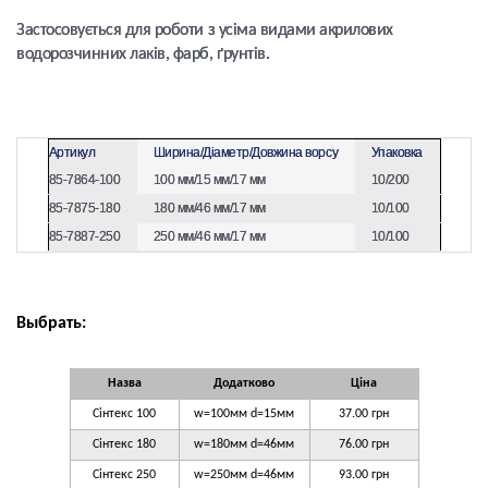
Застосовується для роботи з усіма видами акрилових
водорозчинних лаків, фарб, ґрунтів.
Артикул
Ширина/Діаметр/Довжина ворсу
Упаковка
85-7864-100
100 мм/15 мм/17 мм
10/200
85-7875-180
180 мм/46 мм/17 мм
10/100
85-7887-250
250 мм/46 мм/17 мм
10/100
Выбрать:
Назва
Додатково
Ціна
Сінтекс 100
w=100мм d=15мм
37.00 грн
Сінтекс 180
w=180мм d=46мм
76.00 грн
Сінтекс 250
w=250мм d=46мм
93.00 грн