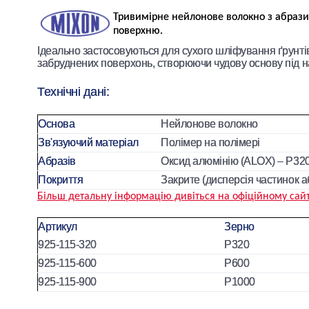
Тривимірне нейлонове волокно з абрази
поверхню.
Ідеально застосовуються для сухого шліфування ґрунті
забруднених поверхонь, створюючи чудову основу під 
Технічні дані:
Основа
Нейлонове волокно
Зв'язуючий матеріал
Полімер на полімері
Абразів
Оксид алюмінію (ALOX) – Р320,
Покриття
Закрите (дисперсія частинок а
Більш детальну інформацію дивіться на офіційному сай
Артикул
Зерно
925-115-320
P320
925-115-600
P600
925-115-900
P1000