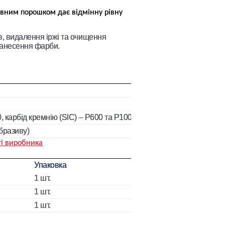
вним порошком дає відмінну рівну
в, видалення іржі та очищення
нанесення фарби.
 карбід кремнію (SIC) – Р600 та Р1000
бразиву)
ті виробника
Упаковка
1 шт.
1 шт.
1 шт.