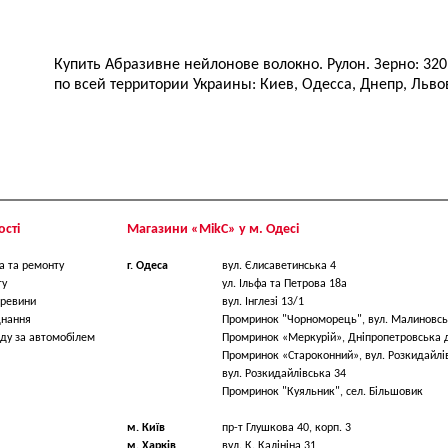
Купить Абразивне нейлонове волокно. Рулон. Зерно: 320 
по всей территории Украины: Киев, Одесса, Днепр, Львов
сті
Магазини «МikС» у м. Одесі
а та ремонту
г. Одеса
вул. Єлисаветинська 4
ту
ул. Ільфа та Петрова 18a
ревини
вул. Інглезі 13/1
днання
Промринок "Чорноморець", вул. Малиновсь
ду за автомобілем
Промринок «Меркурій», Дніпропетровська 
Промринок «Староконний», вул. Розкидайлі
вул. Розкидайлівська 34
Промринок "Куяльник", сел. Більшовик
м. Київ
пр-т Глушкова 40, корп. 3
м. Харків
вул. К. Калініна 31