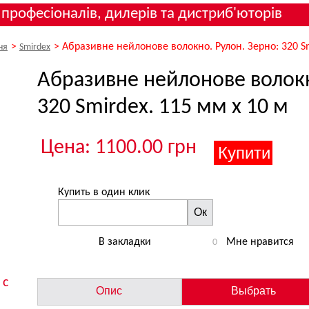
 професіоналів, дилерів та дистриб'юторів
>
>
Абразивне нейлонове волокно. Рулон. Зерно: 320 Sm
ня
Smirdex
Абразивне нейлонове волокн
320 Smirdex. 115 мм х 10 м
Цена: 1100.00 грн
Купить в один клик
Ок
В закладки
Мне нравится
0
 с
Опис
Выбрать