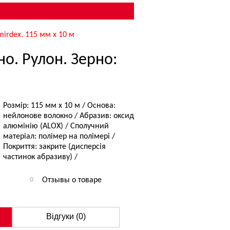
irdex. 115 мм х 10 м
о. Рулон. Зерно:
Розмір: 115 мм x 10 м / Основа:
нейлонове волокно / Абразив: оксид
алюмінію (ALOX) / Сполучний
матеріал: полімер на полімері /
Покриття: закрите (дисперсія
частинок абразиву) /
0
Отзывы о товаре
Відгуки (0)