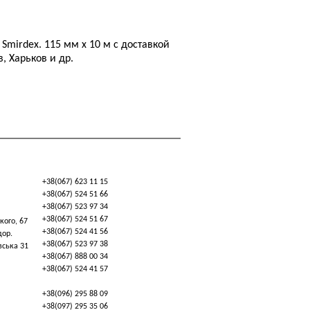
Smirdex. 115 мм х 10 м с доставкой
, Харьков и др.
+38(067) 623 11 15
+38(067) 524 51 66
+38(067) 523 97 34
+38(067) 524 51 67
кого, 67
+38(067) 524 41 56
дор.
+38(067) 523 97 38
вська 31
+38(067) 888 00 34
+38(067) 524 41 57
+38(096) 295 88 09
+38(097) 295 35 06