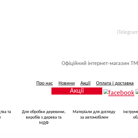
(Telegra
Все для малярських 
Матеріали для догляду за авт
Офіційний інтернет-магазин ТМ
Про нас
Новини
Акції
Оплата і доставка
Акції
тва та
Для обробки деревини,
Матеріали для догляду
Інструм
у
виробів з дерева та
за автомобілем
об
МДФ