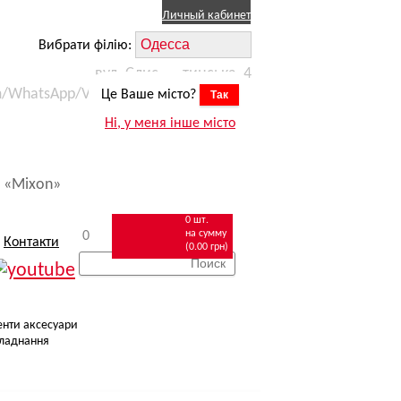
Личный кабинет
Вибрати філію:
вул. Єлисаветинська, 4
m/WhatsApp/Viber) +38 (067) 623 11 15
Це Ваше місто?
Так
робіт
zakaz.odessa@mixon.ua
Ні, у меня інше місто
омобілем
 «Mixon»
0 шт.
на сумму
0
Контакти
(0.00 грн)
енти аксесуари
ладнання