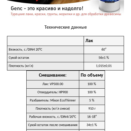
Технические данные
Лак
Вязкость, с./DIN4 20°C
60″
Сухой остаток
56±1 %
Плотность (кг/л)
1,015±0,01
Смешивание:
По объему
Лак: VP500.00
100 %
Отвердитель: HP900
100 %
Разбавитель: Mixon EcoThinner
5 %
Плотность (кг/л смеси)
910 г
Рабочая вязкость, с./DIN4/20°C
16-18″
Сухой остаток после смешивания
34±1 %