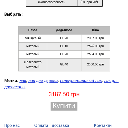
Жизнеспособность
8 ч. при 20°C
Выбрать:
Назва
Додатково
Ціна
глянцевый
GL.90
2057.00 грн
матовый
GL.10
2696.00 грн
матовый
GL.20
2634.00 грн
шелковисто
GL.40
2550.00 грн
матовый
Метки:
лак
,
лак для дерева
,
полиуретановый лак
,
лак для
древесины
3187.50 грн
Про нас
Оплата і доставка
Контакти