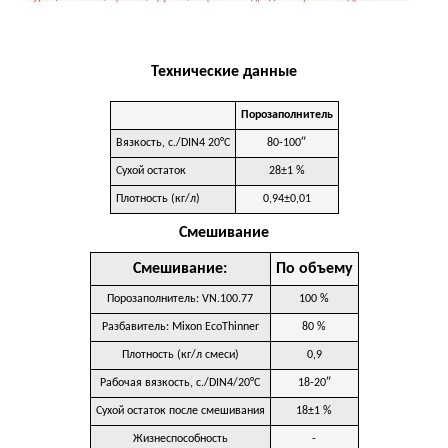
Технические данные
Порозаполнитель
Вязкость, с./DIN4 20°C
80-100″
Сухой остаток
28±1 %
Плотность (кг/л)
0,94±0,01
Смешивание
Смешивание:
По объему
Порозаполнитель: VN.100.77
100 %
Разбавитель: Mixon EcoThinner
80 %
Плотность (кг/л смеси)
0,9
Рабочая вязкость, с./DIN4/20°C
18-20″
Сухой остаток после смешивания
18±1 %
Жизнеспособность
-