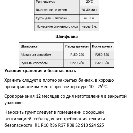
Температура
20°C
Высыхание на отлип
20-30 мин.
Сухой для шлифовки
ок. 3 ч.
Нанесение финишного слоя
через 3 ч.
Шлифовка
Шлифовка
Перед грунтом
После грунта
Механ-им способом
Р180-220
Р280-320
Ручным способом
Р220-280
Р320-360
Условия хранения и безопасность
Хранить следует в плотно закрытых банках, в хорошо
О
проветриваемом месте при температуре 10 - 25
С.
Срок хранения 12 месяцев со дня изготовления в закрытой
упаковке.
Наносить грунт следует в помещении с хорошей
вентиляцией, соблюдая все требования техники
безопасности. R1 R10 R36 R37 R38 S2 S13 S24 S25