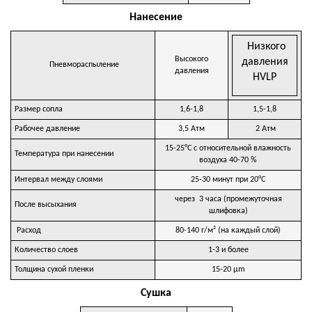
Нанесение
Низкого
Высокого
давления
Пневмораспыление
давления
HVLP
Размер сопла
1,6-1,8
1,5-1,8
Рабочее давление
3,5 Атм
2 Атм
15-25°C с относительной влажность
Температура при нанесении
воздуха 40-70 %
Интервал между слоями
25-30 минут при 20°C
через 3 часа (промежуточная
После высыхания
шлифовка)
Расход
80-140 г/м² (на каждый слой)
Количество слоев
1-3 и более
Толщина сухой пленки
15-20 µm
Сушка