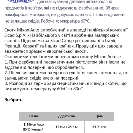
для маскування деталей автомобіля та
предметів інтер’єру, які не підлягають фарбуванню. Вбирає
лакофарбові матеріали, не допускає патьоків. Після видалення
о
не залишає слідів. Робоча температура 60
С.
Скотч Mixon Auto вироблений на заводі італійської компанії
Sicad S.p.A. - Найбільшого у світі виробника малярських
скотчів. Підприємства Sicad Group розташовані в Італії,
Франції, Хорватії та інших країнах. Продукція цих заводів
вважається зразком європейської якості.
Основними технічними перевагами скотчу Mixon Auto є:
1. При фарбуванні пневматичним пістолетом він ніколи не
відстає від поверхні, що обробляється.
2. Після високотемпературного сушіння скотч знімається, не
залишаючи слідів клею на поверхні.
3. Розподіл за термо характеристиками: є 2 види скотчу, що
витримують температуру 60оС та 80оС.
Выбрать:
Назва
Додатково
Ціна
1. Mixon Auto,
19 мм x 36,5 м
34.00 грн
80°C (желтый)