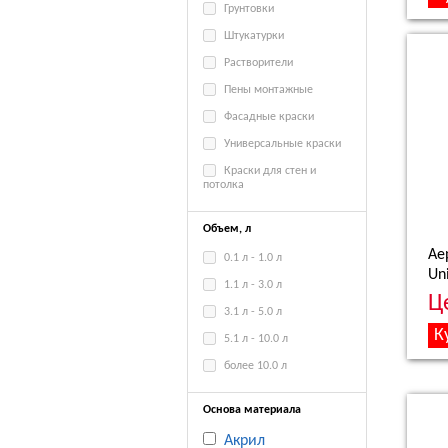
Грунтовки
Штукатурки
Растворители
Пены монтажные
Фасадные краски
Универсальные краски
Краски для стен и
потолка
Объем, л
Ае
0.1 л - 1.0 л
Un
1.1 л - 3.0 л
Ц
3.1 л - 5.0 л
5.1 л - 10.0 л
более 10.0 л
Основа материала
Акрил