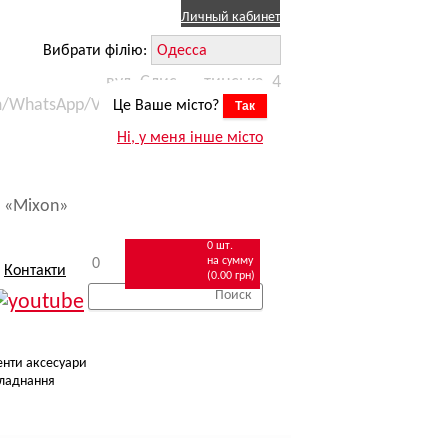
Личный кабинет
Вибрати філію:
вул. Єлисаветинська, 4
m/WhatsApp/Viber) +38 (067) 623 11 15
Це Ваше місто?
Так
робіт
zakaz.odessa@mixon.ua
Ні, у меня інше місто
омобілем
 «Mixon»
0 шт.
на сумму
0
Контакти
(0.00 грн)
енти аксесуари
ладнання