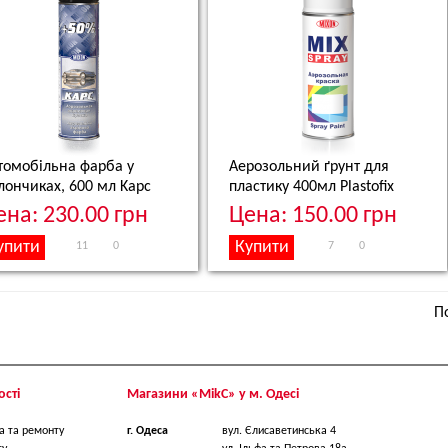
томобільна фарба у
Аерозольний ґрунт для
лончиках, 600 мл
Kapc
пластику 400мл
Plastofix
ена: 230.00 грн
Цена: 150.00 грн
11
0
7
0
По
сті
Магазини «МikС» у м. Одесі
а та ремонту
г. Одеса
вул. Єлисаветинська 4