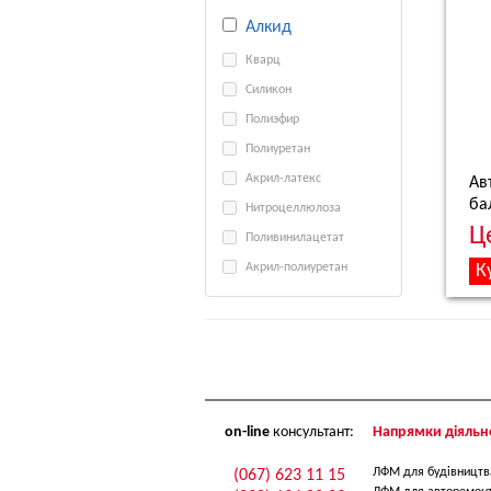
Алкид
Кварц
Силикон
Полиэфир
Полиуретан
Акрил-латекс
Ав
ба
Нитроцеллюлоза
Ц
Поливинилацетат
Акрил-полиуретан
on-line
консультант:
Напрямки діяльно
ЛФМ для будівництв
(067) 623 11 15