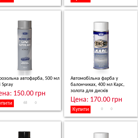
розольна автофарба, 500 мл
Автомобільна фарба у
i Spray
балончиках, 400 мл
Kapc,
золота для дисків
ена: 150.00 грн
Цена: 170.00 грн
68
0
0
0