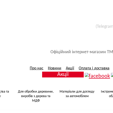
(Telegra
Все для малярських 
Матеріали для догляду за авт
Офіційний інтернет-магазин ТМ
Про нас
Новини
Акції
Оплата і доставка
Акції
тва та
Для обробки деревини,
Матеріали для догляду
Інструм
у
виробів з дерева та
за автомобілем
об
МДФ