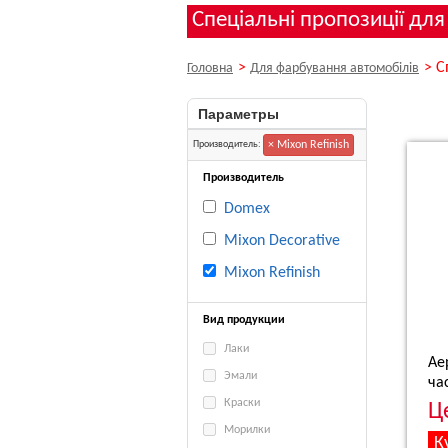
Спеціальні пропозиції для
>
>
С
Головна
Для фарбування автомобілів
Параметры
× Mixon Refinish
Производитель:
Производитель
Domex
Mixon Decorative
Mixon Refinish
Вид продукции
Лаки
Ае
Эмали
ча
Краски
Ц
Морилки