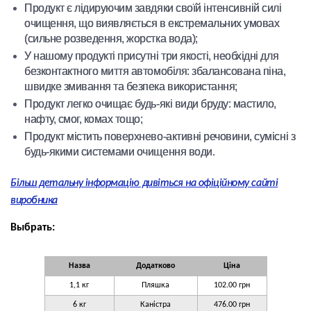
Продукт є лідируючим завдяки своїй інтенсивній силі
очищення, що виявляється в екстремальних умовах
(сильне розведення, жорстка вода);
У нашому продукті присутні три якості, необхідні для
безконтактного миття автомобіля: збалансована піна,
швидке змивання та безпека використання;
Продукт легко очищає будь-які види бруду: мастило,
нафту, смог, комах тощо;
Продукт містить поверхнево-активні речовини, сумісні з
будь-якими системами очищення води.
Більш детальну інформацію дивіться на офіційному сайті
виробника
Выбрать:
Назва
Додатково
Ціна
1,1 кг
Пляшка
102.00 грн
6 кг
Каністра
476.00 грн