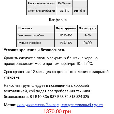
Высыхание на отлип
20-30 мин.
ок. 4 ч.
Сухой для шлифовки
ок. 8 ч.
Шлифовка
Шлифовка
Перед грунтом
После грунта
Механ-им способом
Р320-400
Р400
Р400
Ручным способом
Р360-400
Условия хранения и безопасность
Хранить следует в плотно закрытых банках, в хорошо
О
проветриваемом месте при температуре 10 - 25
С.
Срок хранения 12 месяцев со дня изготовления в закрытой
упаковке.
Наносить грунт следует в помещении с хорошей
вентиляцией, соблюдая все требования техники
безопасности. R1 R10 R36 R37 R38 S2 S13 S24 S25
Метки:
полиуретановый силер
,
полиуретановый грунт
1370.00 грн