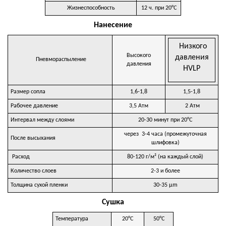
Жизнеспособность
12 ч. при 20°C
Нанесение
Низкого
Высокого
давления
Пневмораспыление
давления
HVLP
Размер сопла
1,6-1,8
1,5-1,8
Рабочее давление
3,5 Атм
2 Атм
Интервал между слоями
20-30 минут при 20°C
через 3-4 часа (промежуточная
После высыхания
шлифовка)
Расход
80-120 г/м² (на каждый слой)
Количество слоев
2-3 и более
Толщина сухой пленки
30-35 µm
Сушка
Температура
20°C
50°C