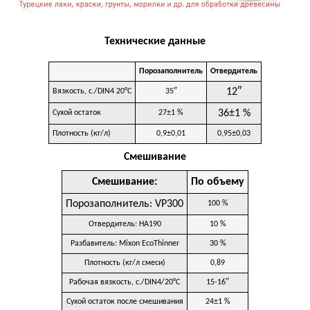
Технические данные
Порозаполнитель
Отвердитель
12″
Вязкость, с./DIN4 20°C
35″
36±1 %
Сухой остаток
27±1 %
Плотность (кг/л)
0,9±0,01
0,95±0,03
Смешивание
Смешивание:
По объему
Порозаполнитель: VP300
100 %
Отвердитель: HА190
10 %
Разбавитель: Mixon EcoThinner
30 %
Плотность (кг/л смеси)
0,89
Рабочая вязкость, с./DIN4/20°C
15-16″
Сухой остаток после смешивания
24±1 %