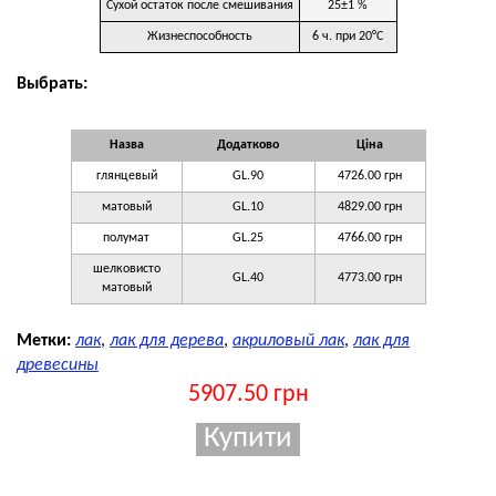
Сухой остаток после смешивания
25±1 %
Жизнеспособность
6 ч. при 20°C
Выбрать:
Назва
Додатково
Ціна
глянцевый
GL.90
4726.00 грн
матовый
GL.10
4829.00 грн
полумат
GL.25
4766.00 грн
шелковисто
GL.40
4773.00 грн
матовый
Метки:
лак
,
лак для дерева
,
акриловый лак
,
лак для
древесины
5907.50 грн