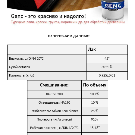
Технические данные
Лак
Вязкость, с./DIN4 20°C
45″
Сухой остаток
30±1 %
Плотность (кг/л)
0,925±0,01
Смешивание:
По объему
Лак: VP200
100 %
Отвердитель: HA190
10 %
Разбавитель: Mixon EcoThinner
25 %
Плотность (кг/л смеси)
910 г
Рабочая вязкость, с./DIN4/20°C
16-18″