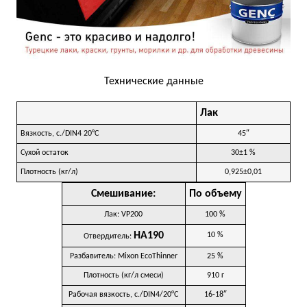
Технические данные
Лак
Вязкость, с./DIN4 20°C
45″
Сухой остаток
30±1 %
Плотность (кг/л)
0,925±0,01
Смешивание:
По объему
Лак: VP200
100 %
HA190
10 %
Отвердитель:
Разбавитель: Mixon EcoThinner
25 %
Плотность (кг/л смеси)
910 г
Рабочая вязкость, с./DIN4/20°C
16-18″