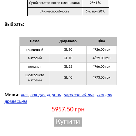
Сухой остаток после смешивания
25±1 %
Жизнеспособность
6 ч. при 20°C
Выбрать:
Назва
Додатково
Ціна
глянцевый
GL.90
4726.00 грн
матовый
GL.10
4829.00 грн
полумат
GL.25
4766.00 грн
шелковисто
GL.40
4773.00 грн
матовый
Метки:
лак
,
лак для дерева
,
акриловый лак
,
лак для
древесины
5957.50 грн