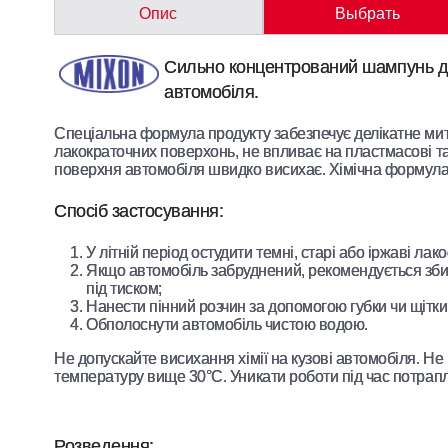
Опис
Выбрать
Сильно концентрований шампунь д
автомобіля.
Спеціальна формула продукту забезпечує делікатне мит
лакократочних поверхонь, не впливає на пластмасові та
поверхня автомобіля швидко висихає. Хімічна формула
Спосіб застосування:
У літній період остудити темні, старі або іржаві ла
Якщо автомобіль забруднений, рекомендується зби
під тиском;
Нанести пінний розчин за допомогою губки чи щітки
Обполоснути автомобіль чистою водою.
Не допускайте висихання хімії на кузові автомобіля. Н
температуру вище 30°С. Уникати роботи під час потрап
Розведення: