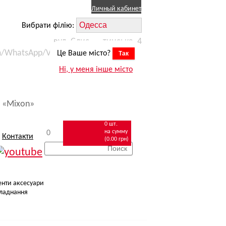
Личный кабинет
Вибрати філію:
вул. Єлисаветинська, 4
m/WhatsApp/Viber) +38 (067) 623 11 15
Це Ваше місто?
Так
робіт
zakaz.odessa@mixon.ua
Ні, у меня інше місто
омобілем
 «Mixon»
0 шт.
на сумму
0
Контакти
(0.00 грн)
енти аксесуари
ладнання