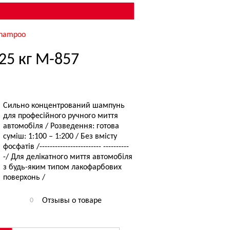
Shampoo
25 кг M-857
Сильно концентрований шампунь
для професійного ручного миття
автомобіля / Розведення: готова
суміш: 1:100 – 1:200 / Без вмісту
фосфатів /------------------------ ----------
-/ Для делікатного миття автомобіля
з будь-яким типом лакофарбових
поверхонь /
0
Отзывы о товаре