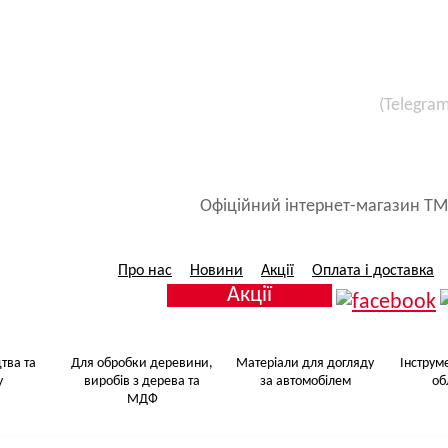
(Telegra
Все для малярських 
Матеріали для догляду за авт
Офіційний інтернет-магазин ТМ
Про нас
Новини
Акції
Оплата і доставка
Акції
тва та
Для обробки деревини,
Матеріали для догляду
Інструм
у
виробів з дерева та
за автомобілем
об
МДФ