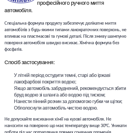
професійного ручного миття
автомобіля.
Спеціальна формула продукту забезпечує делікатне миття
автомобілів з будь-якими типами лакократочних поверхонь, не
впливає на пластмасові та гумові деталі. Після змиву шампуню
поверхня автомобіля швидко висихає. Хімічна формула без
фосфатів.
Спосіб застосування:
У літній період остудити темні, старі або іржаві
лакофарбові покриття водою;
Якщо автомобіль забруднений, рекомендується збити
бруд водою зі шланга або водою під тиском;
Нанести пінний розчин за допомогою губки чи щітки;
Обполоснути автомобіль чистою водою.
Не допускайте висихання хімії на кузові автомобіля. Не
наносити на поверхню що має температуру вище 30°С. Уникати
роботи під час потрапляння прямих сонячних променів.