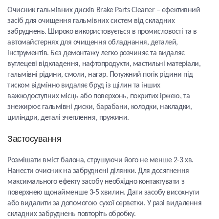
Очисник гальмівних дисків Brake Parts Cleaner – ефективний
засіб для очищення гальмівних систем від складних
забруднень. Широко використовується в промисловості та в
автомайстернях для очищення обладнання, деталей,
інструментів. Без демонтажу легко розчиняє та видаляє
вуглецеві відкладення, нафтопродукти, мастильні матеріали,
гальмівні рідини, смоли, нагар. Потужний потік рідини під
тиском відмінно видаляє бруд із щілин та інших
важкодоступних місць або поверхонь, покритих іржею, та
знежирює гальмівні диски, барабани, колодки, накладки,
циліндри, деталі зчеплення, пружини.
Застосування
Розмішати вміст балона, струшуючи його не менше 2-3 хв.
Нанести очисник на забруднені ділянки. Для досягнення
максимального ефекту засобу необхідно контактувати з
поверхнею щонайменше 3-5 хвилин. Дати засобу висохнути
або видалити за допомогою сухої серветки. У разі видалення
складних забруднень повторіть обробку.