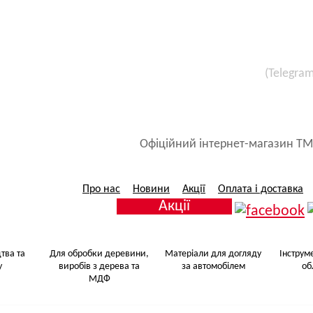
(Telegra
Все для малярських 
Матеріали для догляду за авт
Офіційний інтернет-магазин ТМ
Про нас
Новини
Акції
Оплата і доставка
Акції
тва та
Для обробки деревини,
Матеріали для догляду
Інструм
у
виробів з дерева та
за автомобілем
об
МДФ