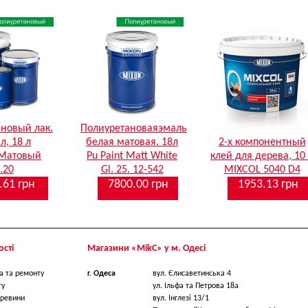
новый лак.
Полиуретановаяэмаль
 л, 18 л
белая матовая. 18л
2-х компонентный
-Матовый
Pu Paint Matt White
клей для дерева, 10
.20
Gl. 25. 12-542
MIXCOL 5040 D4
.61 грн
7800.00 грн
1953.13 грн
сті
Магазини «МikС» у м. Одесі
а та ремонту
г. Одеса
вул. Єлисаветинська 4
ту
ул. Ільфа та Петрова 18a
ревини
вул. Інглезі 13/1