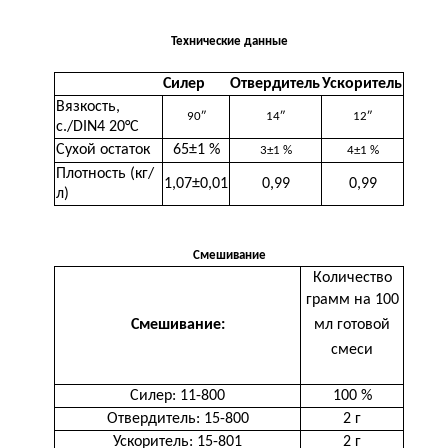
Технические данные
Силер
Отвердитель
Ускоритель
Вязкость,
90
″
14″
12″
с./DIN4 20°C
Сухой остаток
65±1 %
3±1 %
4±1 %
Плотность (кг/
1,07±0,01
0,99
0,99
л)
Смешивание
Количество
грамм на
100
Смешивание:
мл готовой
смеси
Силер: 11-800
100 %
Отвердитель: 15-800
2 г
Ускоритель: 15-801
2 г