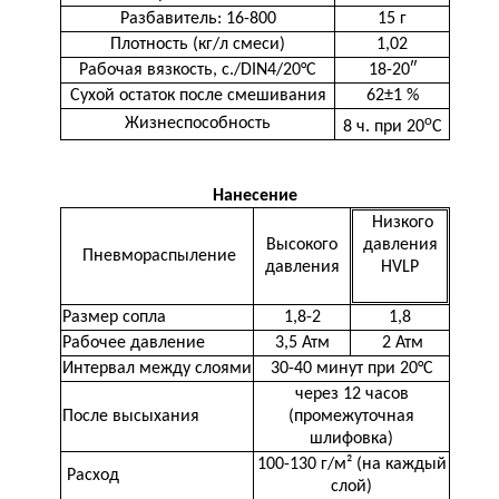
Разбавитель: 16-800
15 г
Плотность (кг/л смеси)
1,02
Рабочая вязкость, с./DIN4/20°C
18-20″
Сухой остаток после смешивания
62±1 %
о
Жизнеспособность
8 ч. при 20
С
Нанесение
Низкого
Высокого
давления
Пневмораспыление
давления
HVLP
Размер сопла
1,8-2
1,8
Рабочее давление
3,5 Атм
2 Атм
Интервал между слоями
30-40 минут при 20°C
через 12 часов
После высыхания
(промежуточная
шлифовка)
100-130 г/м² (на каждый
Расход
слой)