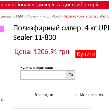
 професіоналів, дилерів та дистриб'юторів
>
>
>
Полиэфирный силер, 4 кг UP
з дерева та МДФ
Силери
Mixon Wood
Полиэфирный силер, 4 кг UPE
Sealer 11-800
Цена: 1206.91 грн
Купить в один клик
Ок
В закладки
Мне нравится
0
 с