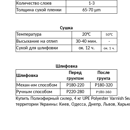
Количество слоев
1-3
Толщина сухой пленки
65-70 µm
Сушка
Температура
20°C
50°C
Высыхание на отлип
30-40 мин.
-
Сухой для шлифовки
ок. 12 ч.
ок. 1 ч.
Шлифовка
Перед
После
Шлифовка
грунтом
грунта
Механ-им способом
Р180-220
Р180-320
Ручным способом
Р220-280
Р180-360
Купить Полиэфирный силер, 4 кг UPE Polyester Varnish Se
территории Украины: Киев, Одесса, Днепр, Львов, Харько