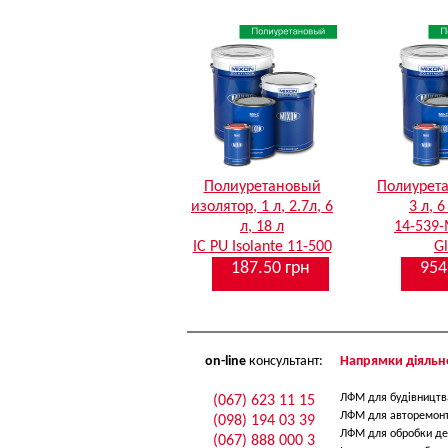
Полиуретановый
Полиурета
изолятор, 1 л, 2.7л, 6
3 л, 6
л, 18 л
14-539
IC PU Isolante 11-500
Gl
187.50 грн
954
on-line
консультант:
Напрямки діяльно
ЛФМ для будівництв
(067) 623 11 15
ЛФМ для авторемон
(098) 194 03 39
ЛФМ для обробки де
(067) 888 000 3